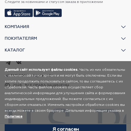
Следите за новинками и статусом заказа в приложении
КОМПАНИЯ
ПОКУПАТЕЛЯМ
КАТАЛОГ
Данный сайт использует файлы cookies.
Часть из них обязательны
с технической точки зрения и не могут быть отключены. Если вы
AR FASHION
Карта сайта
хотите продолжить пользоваться сайтом, то вы соглашаетесь с их
2026
ВСЕ ПРАВА ЗАЩИЩЕНЫ
обработкой. Часть файлов cookies осуществляет сбор
аналитической информации для улучшения сайта и формирования
индивидуальных предложений. Вы можете согласиться с их
сбором или отказаться. Изменить настройки обработки cookies вы
всегда можете в своем браузере. Детальная информация указана в
Политике
Я согласен