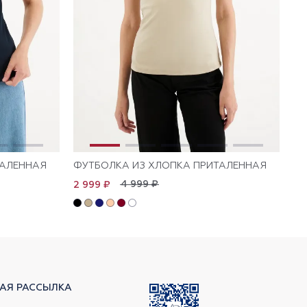
ТАЛЕННАЯ
ФУТБОЛКА ИЗ ХЛОПКА ПРИТАЛЕННАЯ
ФУ
4 999 ₽
2 999 ₽
1 
АЯ РАССЫЛКА