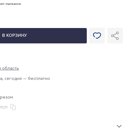
рнет-магазине
В КОРЗИНУ
и область
а, сегодня — бесплатно
ырезом
R211