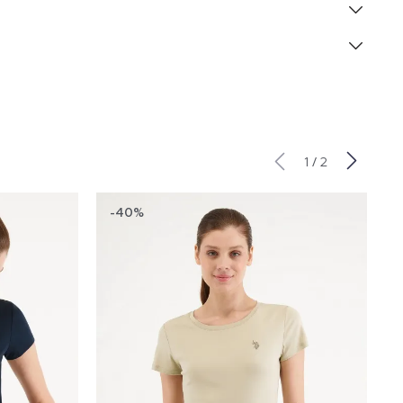
/
1
2
-40%