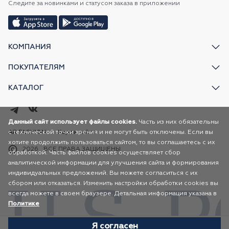
Следите за новинками и статусом заказа в приложении
КОМПАНИЯ
ПОКУПАТЕЛЯМ
КАТАЛОГ
Данный сайт использует файлы cookies.
Часть из них обязательны
с технической точки зрения и не могут быть отключены. Если вы
AR FASHION
Карта сайта
хотите продолжить пользоваться сайтом, то вы соглашаетесь с их
2026
ВСЕ ПРАВА ЗАЩИЩЕНЫ
обработкой. Часть файлов cookies осуществляет сбор
аналитической информации для улучшения сайта и формирования
индивидуальных предложений. Вы можете согласиться с их
сбором или отказаться. Изменить настройки обработки cookies вы
всегда можете в своем браузере. Детальная информация указана в
Политике
Я согласен