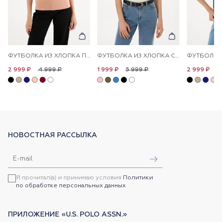
ФУТБОЛКА ИЗ ХЛОПКА ПРИТАЛЕННАЯ
ФУТБОЛКА ИЗ ХЛОПКА С ЛОГОТИПОМ
4 999 ₽
5 999 ₽
4
2 999 ₽
1 999 ₽
2 999 ₽
НОВОСТНАЯ РАССЫЛКА
Я прочитал(а) и принимаю условия
Политики
по обработке персональных данных
ПРИЛОЖЕНИЕ «U.S. POLO ASSN.»