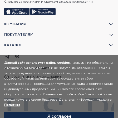
Следите за новинками и статусом заказа в приложении
КОМПАНИЯ
ПОКУПАТЕЛЯМ
КАТАЛОГ
Данный сайт использует файлы cookies.
Часть из них обязательны
с технической точки зрения и не могут быть отключены. Если вы
AR FASHION
Карта сайта
хотите продолжить пользоваться сайтом, то вы соглашаетесь с их
2026
ВСЕ ПРАВА ЗАЩИЩЕНЫ
обработкой. Часть файлов cookies осуществляет сбор
аналитической информации для улучшения сайта и формирования
индивидуальных предложений. Вы можете согласиться с их
сбором или отказаться. Изменить настройки обработки cookies вы
всегда можете в своем браузере. Детальная информация указана в
Политике
Я согласен