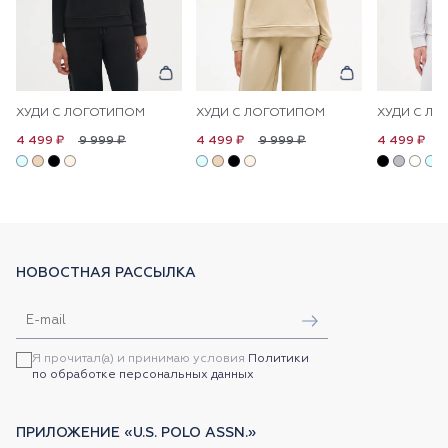
ХУДИ С ЛОГОТИПОМ
ХУДИ С ЛОГОТИПОМ
ХУДИ С Л
9 999 ₽
9 999 ₽
9
4 499 ₽
4 499 ₽
4 499 ₽
НОВОСТНАЯ РАССЫЛКА
Я прочитал(а) и принимаю условия
Политики
по обработке персональных данных
ПРИЛОЖЕНИЕ «U.S. POLO ASSN.»