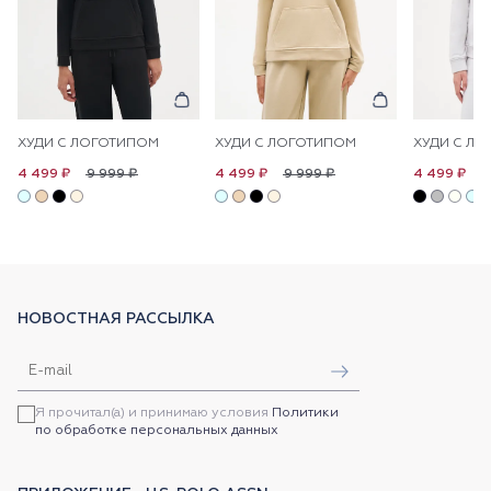
ХУДИ С ЛОГОТИПОМ
ХУДИ С ЛОГОТИПОМ
ХУДИ С Л
9 999 ₽
9 999 ₽
9
4 499 ₽
4 499 ₽
4 499 ₽
НОВОСТНАЯ РАССЫЛКА
Я прочитал(а) и принимаю условия
Политики
по обработке персональных данных