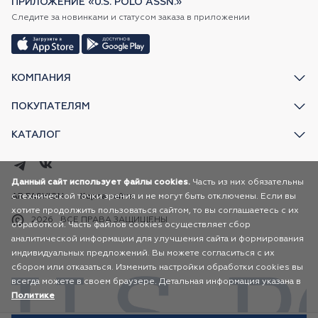
ПРИЛОЖЕНИЕ «U.S. POLO ASSN.»
Следите за новинками и статусом заказа в приложении
КОМПАНИЯ
ПОКУПАТЕЛЯМ
КАТАЛОГ
Данный сайт использует файлы cookies.
Часть из них обязательны
с технической точки зрения и не могут быть отключены. Если вы
AR FASHION
Карта сайта
хотите продолжить пользоваться сайтом, то вы соглашаетесь с их
2026
ВСЕ ПРАВА ЗАЩИЩЕНЫ
обработкой. Часть файлов cookies осуществляет сбор
аналитической информации для улучшения сайта и формирования
индивидуальных предложений. Вы можете согласиться с их
сбором или отказаться. Изменить настройки обработки cookies вы
всегда можете в своем браузере. Детальная информация указана в
Политике