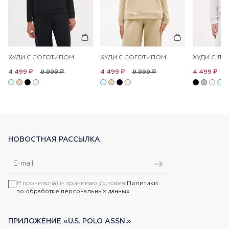
ХУДИ С ЛОГОТИПОМ
ХУДИ С ЛОГОТИПОМ
ХУДИ С Л
9 999 ₽
9 999 ₽
9
4 499 ₽
4 499 ₽
4 499 ₽
НОВОСТНАЯ РАССЫЛКА
Я прочитал(а) и принимаю условия
Политики
по обработке персональных данных
ПРИЛОЖЕНИЕ «U.S. POLO ASSN.»