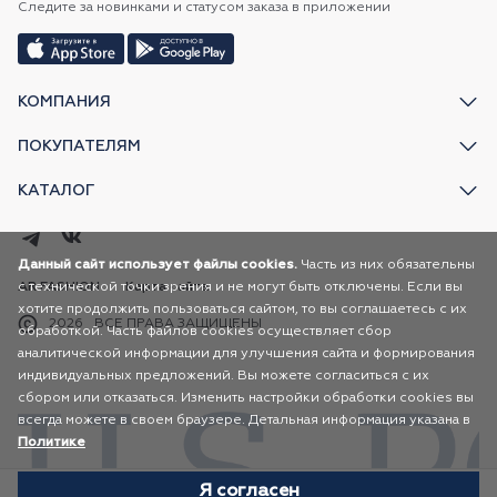
Следите за новинками и статусом заказа в приложении
КОМПАНИЯ
ПОКУПАТЕЛЯМ
КАТАЛОГ
Данный сайт использует файлы cookies.
Часть из них обязательны
с технической точки зрения и не могут быть отключены. Если вы
AR FASHION
Карта сайта
хотите продолжить пользоваться сайтом, то вы соглашаетесь с их
2026
ВСЕ ПРАВА ЗАЩИЩЕНЫ
обработкой. Часть файлов cookies осуществляет сбор
аналитической информации для улучшения сайта и формирования
индивидуальных предложений. Вы можете согласиться с их
сбором или отказаться. Изменить настройки обработки cookies вы
всегда можете в своем браузере. Детальная информация указана в
Политике
Я согласен