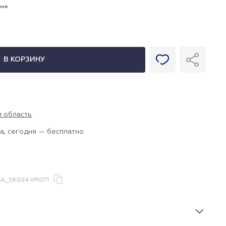
ине
В КОРЗИНУ
и область
а, сегодня — бесплатно
A_SK024.VR071