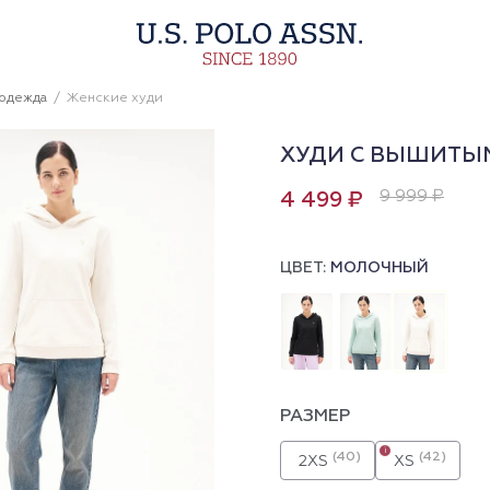
 одежда
Женские худи
ХУДИ С ВЫШИТЫ
9 999 ₽
4 499 ₽
ЦВЕТ:
МОЛОЧНЫЙ
РАЗМЕР
i
(40)
(42)
2XS
XS