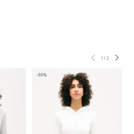
/
1
2
-55%