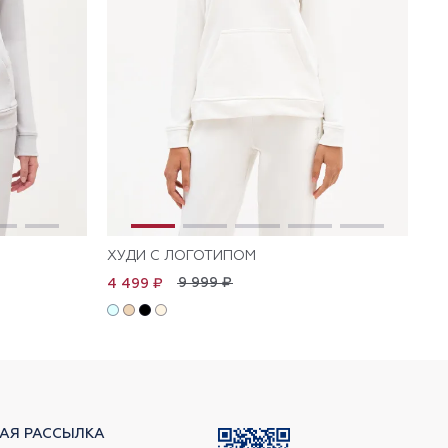
ХУДИ С ЛОГОТИПОМ
ХУ
9 999 ₽
4 499 ₽
4 
АЯ РАССЫЛКА