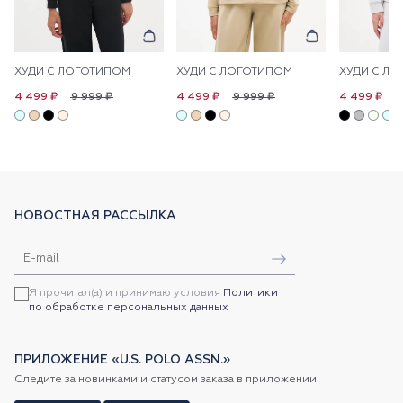
ХУДИ С ЛОГОТИПОМ
ХУДИ С ЛОГОТИПОМ
ХУДИ С Л
9 999 ₽
9 999 ₽
9
4 499 ₽
4 499 ₽
4 499 ₽
НОВОСТНАЯ РАССЫЛКА
Я прочитал(а) и принимаю условия
Политики
по обработке персональных данных
ПРИЛОЖЕНИЕ «U.S. POLO ASSN.»
Следите за новинками и статусом заказа в приложении