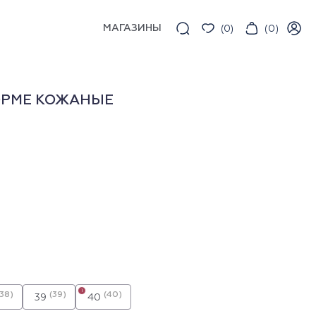
МАГАЗИНЫ
(
0
)
(
0
)
ОРМЕ КОЖАНЫЕ
i
(38)
(39)
(40)
39
40