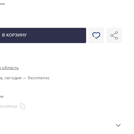
ине
В КОРЗИНУ
и область
а, сегодня — бесплатно
ые
DU.VR042