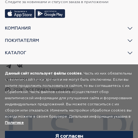
Следите за новинками и статусом заказа в приложении
КОМПАНИЯ
ПОКУПАТЕЛЯМ
КАТАЛОГ
Данный сайт использует файлы cookies.
Часть из них обязательны
с технической точки зрения и не могут быть отключены. Если вы
AR FASHION
Карта сайта
хотите продолжить пользоваться сайтом, то вы соглашаетесь с их
2026
ВСЕ ПРАВА ЗАЩИЩЕНЫ
обработкой. Часть файлов cookies осуществляет сбор
аналитической информации для улучшения сайта и формирования
индивидуальных предложений. Вы можете согласиться с их
сбором или отказаться. Изменить настройки обработки cookies вы
всегда можете в своем браузере. Детальная информация указана в
Политике
Я согласен