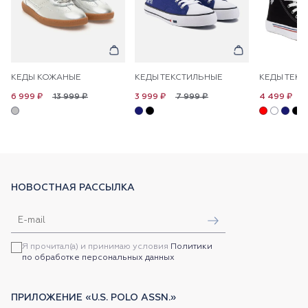
КЕДЫ КОЖАНЫЕ
КЕДЫ ТЕКСТИЛЬНЫЕ
13 999 ₽
7 999 ₽
8
6 999 ₽
3 999 ₽
4 499 ₽
НОВОСТНАЯ РАССЫЛКА
Я прочитал(а) и принимаю условия
Политики
по обработке персональных данных
ПРИЛОЖЕНИЕ «U.S. POLO ASSN.»