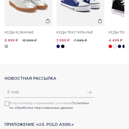
КЕДЫ КОЖАНЫЕ
КЕДЫ ТЕКСТИЛЬНЫЕ
13 999 ₽
7 999 ₽
8
6 999 ₽
3 999 ₽
4 499 ₽
НОВОСТНАЯ РАССЫЛКА
Я прочитал(а) и принимаю условия
Политики
по обработке персональных данных
ПРИЛОЖЕНИЕ «U.S. POLO ASSN.»