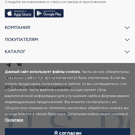
Следите за новинками и статусом заказа в приложении
КОМПАНИЯ
ПОКУПАТЕЛЯМ
КАТАЛОГ
Данный сайт использует файлы cookies.
Часть из них обязательны
с технической точки зрения и не могут быть отключены. Если вы
AR FASHION
Карта сайта
хотите продолжить пользоваться сайтом, то вы соглашаетесь с их
2026
ВСЕ ПРАВА ЗАЩИЩЕНЫ
обработкой. Часть файлов cookies осуществляет сбор
аналитической информации для улучшения сайта и формирования
индивидуальных предложений. Вы можете согласиться с их
сбором или отказаться. Изменить настройки обработки cookies вы
всегда можете в своем браузере. Детальная информация указана в
Политике
Я согласен