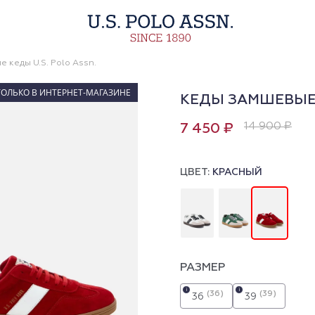
 кеды U.S. Polo Assn.
ТОЛЬКО В ИНТЕРНЕТ-МАГАЗИНЕ
КЕДЫ ЗАМШЕВЫ
14 900 ₽
7 450 ₽
ЦВЕТ:
КРАСНЫЙ
РАЗМЕР
i
i
(36)
(39)
36
39