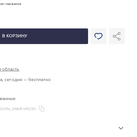
рнет-магазине
В КОРЗИНУ
и область
а, сегодня — бесплатно
ованные
LOON_SNKR.VR030