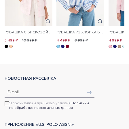
РУБАШКА С ВИСКОЗОЙ СВОБОДНАЯ
РУБАШКА ИЗ ХЛОПКА В ПОЛОСКУ ПРЯМАЯ
10 999 ₽
8 999 ₽
1
5 499 ₽
4 499 ₽
4 999 ₽
НОВОСТНАЯ РАССЫЛКА
Я прочитал(а) и принимаю условия
Политики
по обработке персональных данных
ПРИЛОЖЕНИЕ «U.S. POLO ASSN.»