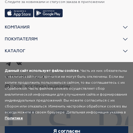
Следите за новинками и статусом заказа в приложении
КОМПАНИЯ
ПОКУПАТЕЛЯМ
КАТАЛОГ
Данный сайт использует файлы cookies.
Часть из них обязательны
с технической точки зрения и не могут быть отключены. Если вы
AR FASHION
Карта сайта
хотите продолжить пользоваться сайтом, то вы соглашаетесь с их
2026
ВСЕ ПРАВА ЗАЩИЩЕНЫ
обработкой. Часть файлов cookies осуществляет сбор
аналитической информации для улучшения сайта и формирования
индивидуальных предложений. Вы можете согласиться с их
сбором или отказаться. Изменить настройки обработки cookies вы
всегда можете в своем браузере. Детальная информация указана в
Политике
Я согласен