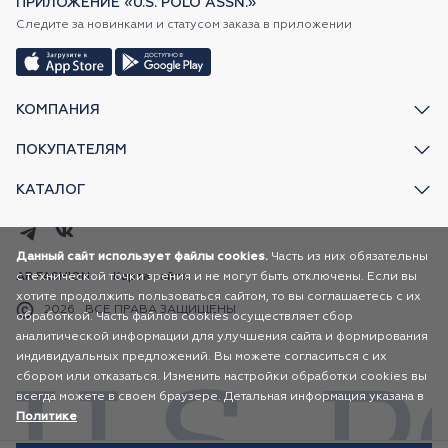
ПРИЛОЖЕНИЕ «U.S. POLO ASSN.»
Следите за новинками и статусом заказа в приложении
КОМПАНИЯ
ПОКУПАТЕЛЯМ
КАТАЛОГ
Данный сайт использует файлы cookies.
Часть из них обязательны
с технической точки зрения и не могут быть отключены. Если вы
AR FASHION
Карта сайта
хотите продолжить пользоваться сайтом, то вы соглашаетесь с их
2026
ВСЕ ПРАВА ЗАЩИЩЕНЫ
обработкой. Часть файлов cookies осуществляет сбор
аналитической информации для улучшения сайта и формирования
индивидуальных предложений. Вы можете согласиться с их
сбором или отказаться. Изменить настройки обработки cookies вы
всегда можете в своем браузере. Детальная информация указана в
Политике