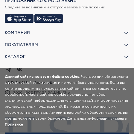
ПРИЛОЖЕНИЕ «U.S. POLO ASSN.»
Следите за новинками и статусом заказа в приложении
КОМПАНИЯ
ПОКУПАТЕЛЯМ
КАТАЛОГ
Данный сайт использует файлы cookies.
Часть из них обязательны
с технической точки зрения и не могут быть отключены. Если вы
AR FASHION
Карта сайта
хотите продолжить пользоваться сайтом, то вы соглашаетесь с их
2026
ВСЕ ПРАВА ЗАЩИЩЕНЫ
обработкой. Часть файлов cookies осуществляет сбор
аналитической информации для улучшения сайта и формирования
индивидуальных предложений. Вы можете согласиться с их
сбором или отказаться. Изменить настройки обработки cookies вы
всегда можете в своем браузере. Детальная информация указана в
Политике