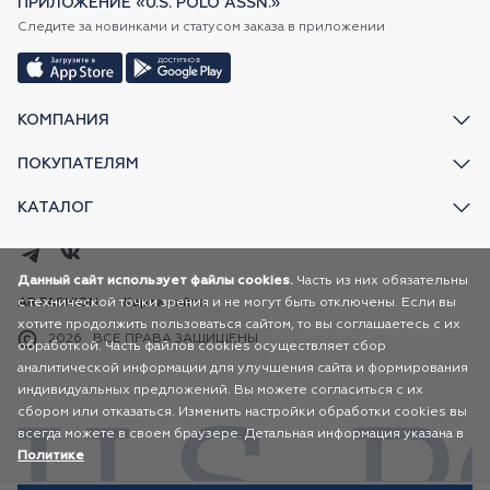
ПРИЛОЖЕНИЕ «U.S. POLO ASSN.»
Следите за новинками и статусом заказа в приложении
КОМПАНИЯ
ПОКУПАТЕЛЯМ
КАТАЛОГ
Данный сайт использует файлы cookies.
Часть из них обязательны
с технической точки зрения и не могут быть отключены. Если вы
AR FASHION
Карта сайта
хотите продолжить пользоваться сайтом, то вы соглашаетесь с их
2026
ВСЕ ПРАВА ЗАЩИЩЕНЫ
обработкой. Часть файлов cookies осуществляет сбор
аналитической информации для улучшения сайта и формирования
индивидуальных предложений. Вы можете согласиться с их
сбором или отказаться. Изменить настройки обработки cookies вы
всегда можете в своем браузере. Детальная информация указана в
Политике