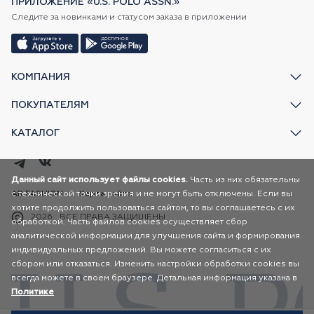
ПРИЛОЖЕНИЕ «U.S. POLO ASSN.»
Следите за новинками и статусом заказа в приложении
КОМПАНИЯ
ПОКУПАТЕЛЯМ
КАТАЛОГ
Данный сайт использует файлы cookies.
Часть из них обязательны
с технической точки зрения и не могут быть отключены. Если вы
AR FASHION
Карта сайта
хотите продолжить пользоваться сайтом, то вы соглашаетесь с их
2026
ВСЕ ПРАВА ЗАЩИЩЕНЫ
обработкой. Часть файлов cookies осуществляет сбор
аналитической информации для улучшения сайта и формирования
индивидуальных предложений. Вы можете согласиться с их
сбором или отказаться. Изменить настройки обработки cookies вы
всегда можете в своем браузере. Детальная информация указана в
Политике