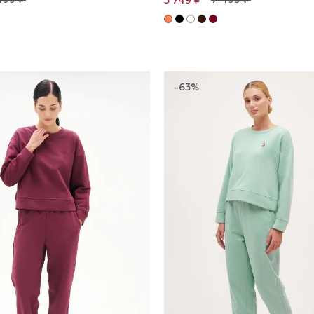
499 ₽
7 499 ₽
3 749 ₽
-63%