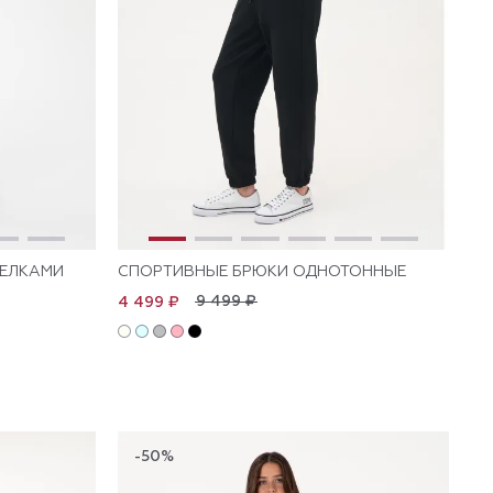
РЕЛКАМИ
СПОРТИВНЫЕ БРЮКИ ОДНОТОННЫЕ
9 499 ₽
4 499 ₽
-50%