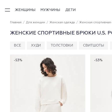
ЖЕНЩИНЫ
МУЖЧИНЫ
ДЕТИ
Главная
Для женщин
Женская одежда
Женская спортивная
ЖЕНСКИЕ СПОРТИВНЫЕ БРЮКИ U.S. P
ВСЕ
ХУДИ
ТОЛСТОВКИ
СВИТШОТЫ
-53%
-53%