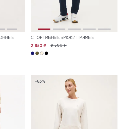
ОННЫЕ
СПОРТИВНЫЕ БРЮКИ ПРЯМЫЕ
9 500 ₽
2 850 ₽
-63%