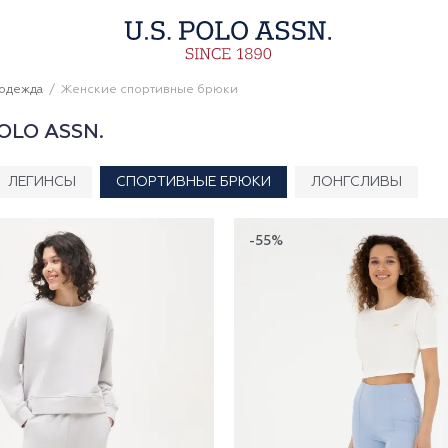
 одежда
Женские спортивные брюки
OLO ASSN.
ЛЕГИНСЫ
СПОРТИВНЫЕ БРЮКИ
ЛОНГСЛИВЫ
-55%