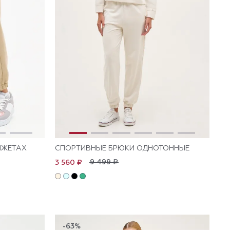
НЖЕТАХ
СПОРТИВНЫЕ БРЮКИ ОДНОТОННЫЕ
9 499 ₽
3 560 ₽
-63%