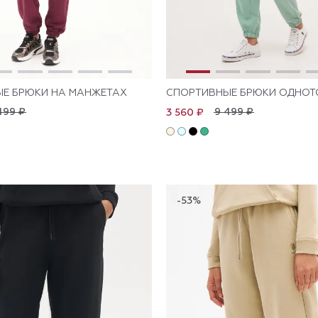
Е БРЮКИ НА МАНЖЕТАХ
СПОРТИВНЫЕ БРЮКИ ОДНОТ
499 ₽
9 499 ₽
3 560 ₽
-53%