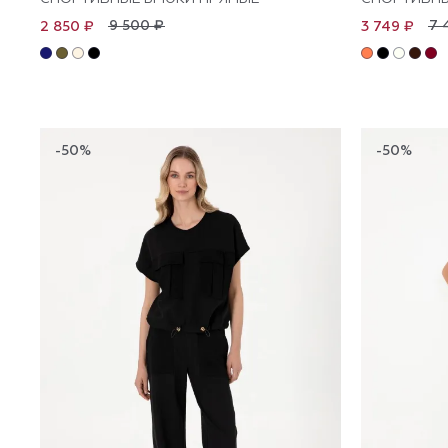
9 500 ₽
7 
2 850 ₽
3 749 ₽
-50%
-50%