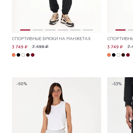
СПОРТИВНЫЕ БРЮКИ НА МАНЖЕТАХ
СПОРТИВНЫ
7 499 ₽
7 
3 749 ₽
3 749 ₽
-50%
-53%