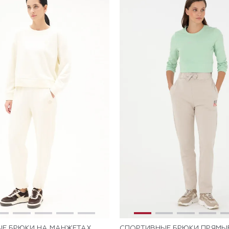
Е БРЮКИ НА МАНЖЕТАХ
СПОРТИВНЫЕ БРЮКИ ПРЯМЫ