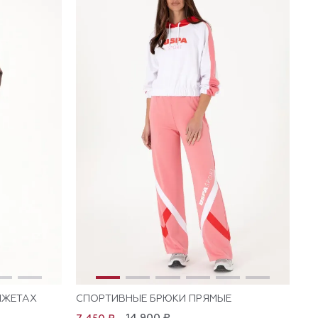
НЖЕТАХ
СПОРТИВНЫЕ БРЮКИ ПРЯМЫЕ