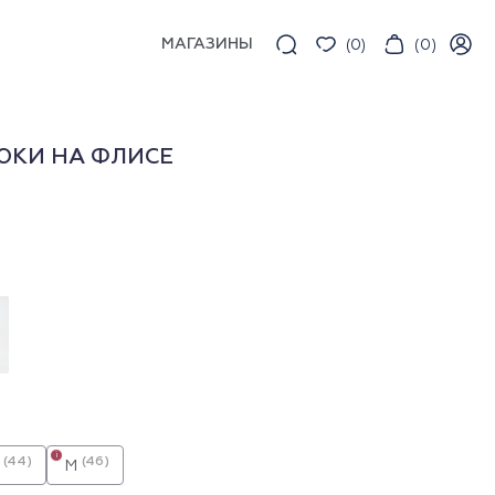
МАГАЗИНЫ
(
0
)
(
0
)
ЮКИ НА ФЛИСЕ
i
(44)
(46)
M