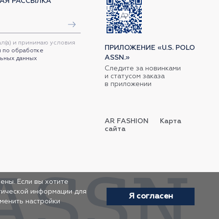
АЯ РАССЫЛКА
ал(а) и принимаю условия
ПРИЛОЖЕНИЕ «U.S. POLO
 по обработке
ASSN.»
ьных данных
Следите за новинками
и статусом заказа
в приложении
AR FASHION
Карта
сайта
ены. Если вы хотите
итической информации для
Я согласен
зменить настройки