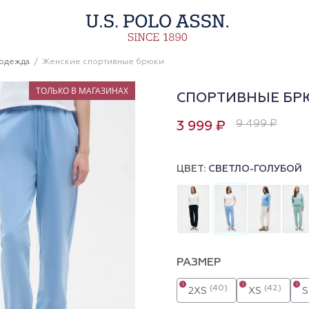
 одежда
Женские спортивные брюки
ТОЛЬКО В МАГАЗИНАХ
СПОРТИВНЫЕ БР
9 499 ₽
3 999 ₽
ЦВЕТ:
СВЕТЛО-ГОЛУБОЙ
РАЗМЕР
i
i
i
(40)
(42)
2XS
XS
S