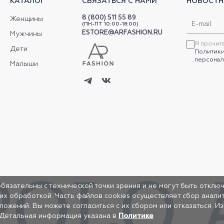
КАТАЛОГ
СВЯЗАТЬСЯ С НАМИ
НОВОСТН
8 (800) 511 55 89
Женщины
(ПН-ПТ 10:00-18:00)
ESTORE@ARFASHION.RU
Мужчины
Я прочит
Дети
Политики
персонал
Малыши
обязательны с технической точки зрения и не могут быть отключ
 их обработкой. Часть файлов cookies осуществляет сбор анал
жений. Вы можете согласиться с их сбором или отказаться. И
 Детальная информация указана в
Политике