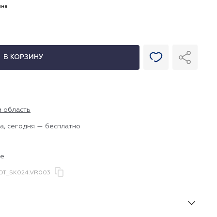
ине
В КОРЗИНУ
и область
а, сегодня — бесплатно
се
T_SK024.VR003