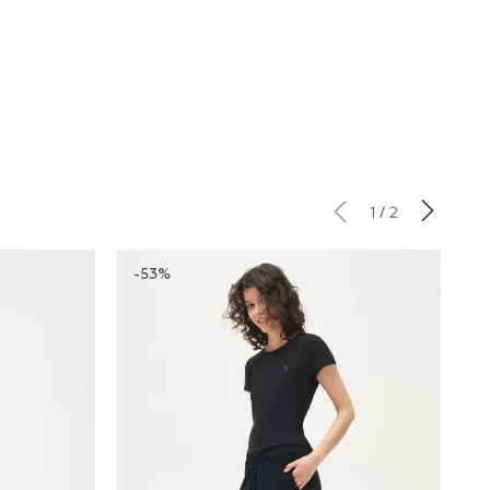
/
1
2
-53%