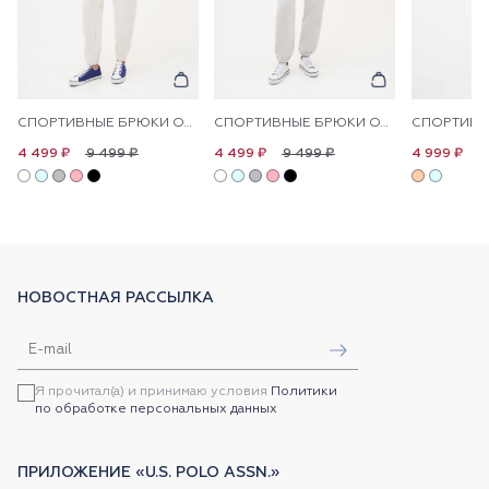
СПОРТИВНЫЕ БРЮКИ ОДНОТОННЫЕ
СПОРТИВНЫЕ БРЮКИ ОДНОТОННЫЕ
9 499 ₽
9 499 ₽
1
4 499 ₽
4 499 ₽
4 999 ₽
НОВОСТНАЯ РАССЫЛКА
Я прочитал(а) и принимаю условия
Политики
по обработке персональных данных
ПРИЛОЖЕНИЕ «U.S. POLO ASSN.»