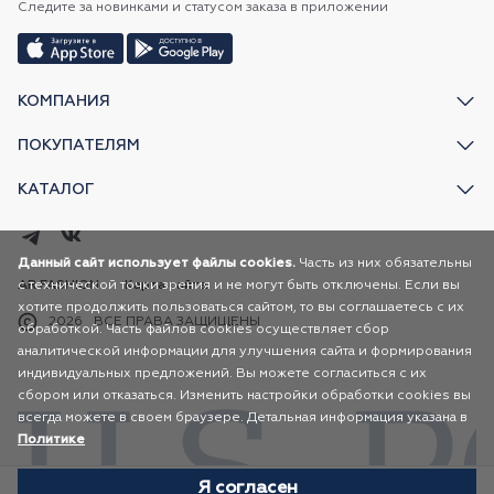
Следите за новинками и статусом заказа в приложении
КОМПАНИЯ
ПОКУПАТЕЛЯМ
КАТАЛОГ
Данный сайт использует файлы cookies.
Часть из них обязательны
с технической точки зрения и не могут быть отключены. Если вы
AR FASHION
Карта сайта
хотите продолжить пользоваться сайтом, то вы соглашаетесь с их
2026
ВСЕ ПРАВА ЗАЩИЩЕНЫ
обработкой. Часть файлов cookies осуществляет сбор
аналитической информации для улучшения сайта и формирования
индивидуальных предложений. Вы можете согласиться с их
сбором или отказаться. Изменить настройки обработки cookies вы
всегда можете в своем браузере. Детальная информация указана в
Политике
Я согласен