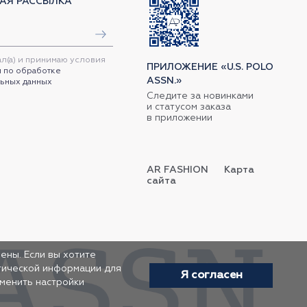
АЯ РАССЫЛКА
ал(а) и принимаю условия
ПРИЛОЖЕНИЕ «U.S. POLO
 по обработке
ASSN.»
ьных данных
Следите за новинками
и статусом заказа
в приложении
AR FASHION
Карта
сайта
ены. Если вы хотите
итической информации для
Я согласен
зменить настройки