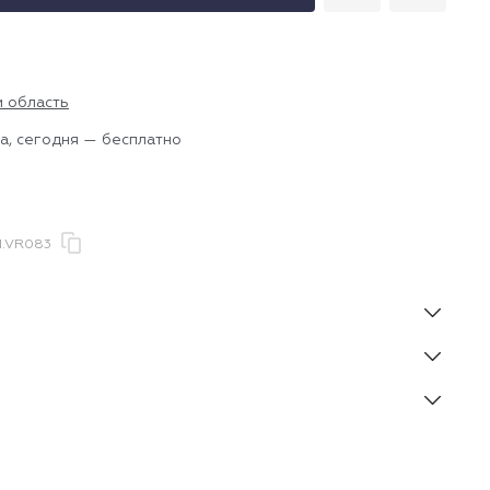
и область
а, сегодня — бесплатно
1.VR083