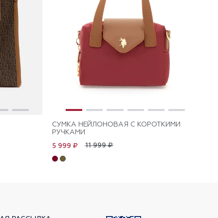
СУМКА НЕЙЛОНОВАЯ С КОРОТКИМИ
СУ
РУЧКАМИ
РУ
11 999 ₽
5 999 ₽
5 