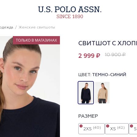
 одежда
Женские свитшоты
ТОЛЬКО В МАГАЗИНАХ
СВИТШОТ С ХЛО
10 900 ₽
2 999 ₽
ЦВЕТ:
ТЕМНО-СИНИЙ
РАЗМЕР
i
i
i
(40)
(42)
2XS
XS
S