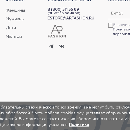
8 (800) 511 55 89
Женщины
(ПН-ПТ 10:00-18:00)
ESTORE@ARFASHION.RU
Мужчины
Я прочит
Дети
Политики
персонал
Малыши
обязательны с технической точки зрения и не могут быть отключ
 их обработкой. Часть файлов cookies осуществляет сбор анал
жений. Вы можете согласиться с их сбором или отказаться. И
 Детальная информация указана в
Политике