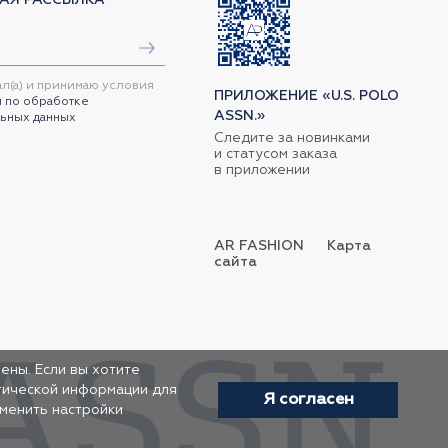
ал(а) и принимаю условия
ПРИЛОЖЕНИЕ «U.S. POLO
 по обработке
ASSN.»
ьных данных
Следите за новинками
и статусом заказа
в приложении
AR FASHION
Карта
сайта
ены. Если вы хотите
итической информации для
Я согласен
зменить настройки