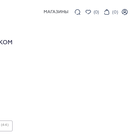
МАГАЗИНЫ
(
0
)
(
0
)
ПКОМ
(44)