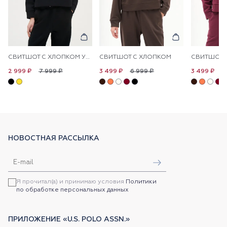
СВИТШОТ С ХЛОПКОМ УКОРОЧЕННЫЙ
СВИТШОТ С ХЛОПКОМ
СВИТШОТ 
7 999 ₽
6 999 ₽
6
2 999 ₽
3 499 ₽
3 499 ₽
НОВОСТНАЯ РАССЫЛКА
Я прочитал(а) и принимаю условия
Политики
по обработке персональных данных
ПРИЛОЖЕНИЕ «U.S. POLO ASSN.»