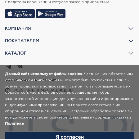
Следите за новинками и статусом заказа в приложении
КОМПАНИЯ
ПОКУПАТЕЛЯМ
КАТАЛОГ
Данный сайт использует файлы cookies.
Часть из них обязательны
с технической точки зрения и не могут быть отключены. Если вы
AR FASHION
Карта сайта
хотите продолжить пользоваться сайтом, то вы соглашаетесь с их
2026
ВСЕ ПРАВА ЗАЩИЩЕНЫ
обработкой. Часть файлов cookies осуществляет сбор
аналитической информации для улучшения сайта и формирования
индивидуальных предложений. Вы можете согласиться с их
сбором или отказаться. Изменить настройки обработки cookies вы
всегда можете в своем браузере. Детальная информация указана в
Политике
Я согласен