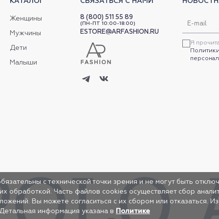
КАТАЛОГ
СВЯЗАТЬСЯ С НАМИ
НОВОСТН
8 (800) 511 55 89
Женщины
(ПН-ПТ 10:00-18:00)
ESTORE@ARFASHION.RU
Мужчины
Я прочит
Дети
Политики
персонал
Малыши
обязательны с технической точки зрения и не могут быть отключ
 их обработкой. Часть файлов cookies осуществляет сбор анал
жений. Вы можете согласиться с их сбором или отказаться. И
 Детальная информация указана в
Политике