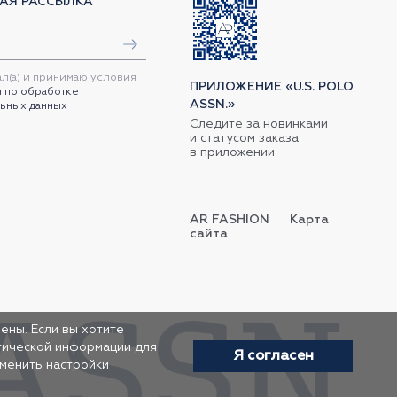
АЯ РАССЫЛКА
ал(а) и принимаю условия
ПРИЛОЖЕНИЕ «U.S. POLO
 по обработке
ASSN.»
ьных данных
Следите за новинками
и статусом заказа
в приложении
AR FASHION
Карта
сайта
ены. Если вы хотите
итической информации для
Я согласен
зменить настройки