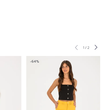
/
1
2
-64%