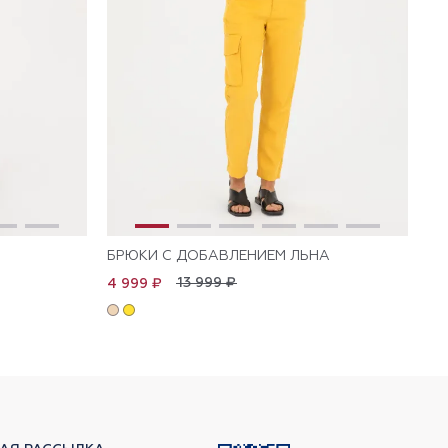
БРЮКИ С ДОБАВЛЕНИЕМ ЛЬНА
БР
13 999 ₽
4 999 ₽
5 