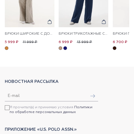
БРЮКИ ШИРОКИЕ С ДОБАВЛЕНИЕМ ЛЬНА НА КУЛИСКЕ
БРЮКИ ТРИКОТАЖНЫЕ СО СТРЕЛКАМИ
11 999 ₽
13 999 ₽
1
5 999 ₽
6 999 ₽
6 700 ₽
НОВОСТНАЯ РАССЫЛКА
Я прочитал(а) и принимаю условия
Политики
по обработке персональных данных
ПРИЛОЖЕНИЕ «U.S. POLO ASSN.»