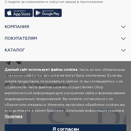
Следите за новинками и статусом заказа в приложении
КОМПАНИЯ
ПОКУПАТЕЛЯМ
КАТАЛОГ
Данный сайт использует файлы cookies.
Часть из них обязательны
с технической точки зрения и не могут быть отключены. Если вы
AR FASHION
Карта сайта
хотите продолжить пользоваться сайтом, то вы соглашаетесь с их
2026
ВСЕ ПРАВА ЗАЩИЩЕНЫ
обработкой. Часть файлов cookies осуществляет сбор
аналитической информации для улучшения сайта и формирования
индивидуальных предложений. Вы можете согласиться с их
сбором или отказаться. Изменить настройки обработки cookies вы
всегда можете в своем браузере. Детальная информация указана в
Политике
Я согласен