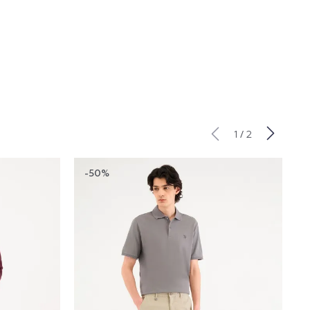
/
1
2
-50%