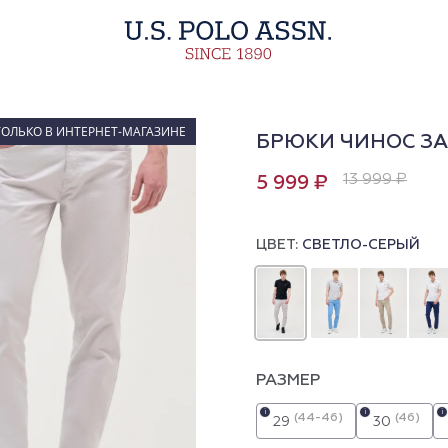
ТОЛЬКО В ИНТЕРНЕТ-МАГАЗИНЕ
БРЮКИ ЧИНОС З
13 999 ₽
5 999 ₽
ЦВЕТ:
СВЕТЛО-СЕРЫЙ
РАЗМЕР
i
i
i
(44-46)
(46)
29
30