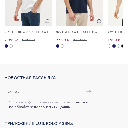
ФУТБОЛКА ИЗ ХЛОПКА С НАДПИСЬЮ
ФУТБОЛКА ИЗ ХЛОПКА С НАДПИСЬЮ
5 999 ₽
5 999 ₽
4 
2 999 ₽
2 999 ₽
1 999 ₽
НОВОСТНАЯ РАССЫЛКА
Я прочитал(а) и принимаю условия
Политики
по обработке персональных данных
ПРИЛОЖЕНИЕ «U.S. POLO ASSN.»