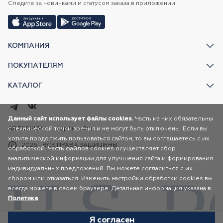
Следите за новинками и статусом заказа в приложении
КОМПАНИЯ
ПОКУПАТЕЛЯМ
КАТАЛОГ
Данный сайт использует файлы cookies.
Часть из них обязательны
с технической точки зрения и не могут быть отключены. Если вы
AR FASHION
Карта сайта
хотите продолжить пользоваться сайтом, то вы соглашаетесь с их
2026
ВСЕ ПРАВА ЗАЩИЩЕНЫ
обработкой. Часть файлов cookies осуществляет сбор
аналитической информации для улучшения сайта и формирования
индивидуальных предложений. Вы можете согласиться с их
сбором или отказаться. Изменить настройки обработки cookies вы
всегда можете в своем браузере. Детальная информация указана в
Политике
Я согласен