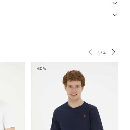
/
1
2
-60%