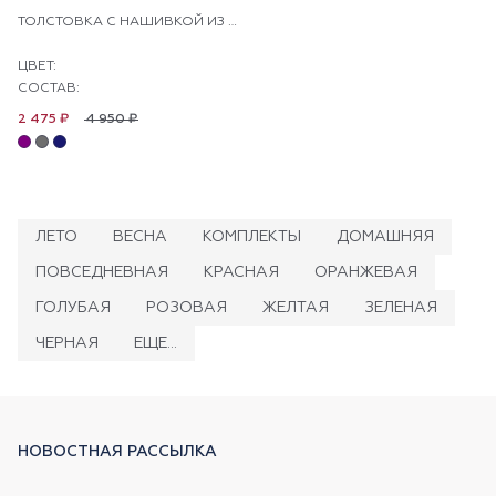
ТОЛСТОВКА С НАШИВКОЙ ИЗ ПАЙЕТОК ДЛЯ ДЕВОЧЕК U.S. POLO ASSN. ИЗ ХЛОПКА СТАНЕТ СТИЛЬНЫМ ДОПОЛНЕНИЕМ ПОВСЕДНЕВНОГО ГАРДЕРОБА. НАТУРАЛЬНЫЙ ХЛОПОК ОБЕСПЕЧИВАЕТ КОМФОРТ В ТЕЧЕНИЕ ДНЯ. ЛАКОНИЧНЫЙ ДИЗАЙН ДЕЛАЕТ ИЗДЕЛИЕ УНИВЕРСАЛЬНЫМ ДЛЯ РАЗНЫХ СОЧЕТАНИЙ.
ЦВЕТ:
СОСТАВ:
4 950 ₽
2 475 ₽
ЛЕТО
ВЕСНА
КОМПЛЕКТЫ
ДОМАШНЯЯ
ПОВСЕДНЕВНАЯ
КРАСНАЯ
ОРАНЖЕВАЯ
ГОЛУБАЯ
РОЗОВАЯ
ЖЕЛТАЯ
ЗЕЛЕНАЯ
ЧЕРНАЯ
ЕЩЕ...
НОВОСТНАЯ РАССЫЛКА