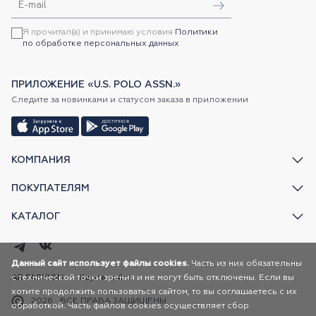
Я прочитал(а) и принимаю условия
Политики
по обработке персональных данных
ПРИЛОЖЕНИЕ «U.S. POLO ASSN.»
Следите за новинками и статусом заказа в приложении
КОМПАНИЯ
ПОКУПАТЕЛЯМ
КАТАЛОГ
Данный сайт использует файлы cookies.
Часть из них обязательны
с технической точки зрения и не могут быть отключены. Если вы
AR FASHION
Карта сайта
хотите продолжить пользоваться сайтом, то вы соглашаетесь с их
2026
ВСЕ ПРАВА ЗАЩИЩЕНЫ
обработкой. Часть файлов cookies осуществляет сбор