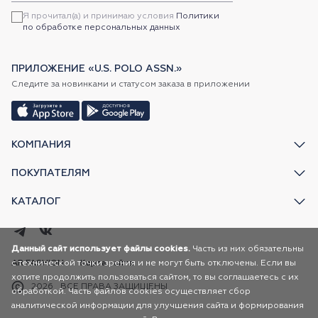
Я прочитал(а) и принимаю условия
Политики
по обработке персональных данных
ПРИЛОЖЕНИЕ «U.S. POLO ASSN.»
Следите за новинками и статусом заказа в приложении
КОМПАНИЯ
ПОКУПАТЕЛЯМ
КАТАЛОГ
Данный сайт использует файлы cookies.
Часть из них обязательны
AR FASHION
Карта сайта
с технической точки зрения и не могут быть отключены. Если вы
хотите продолжить пользоваться сайтом, то вы соглашаетесь с их
2026
ВСЕ ПРАВА ЗАЩИЩЕНЫ
обработкой. Часть файлов cookies осуществляет сбор
аналитической информации для улучшения сайта и формирования