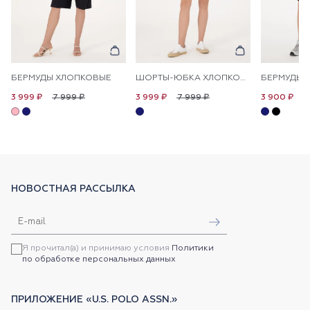
БЕРМУДЫ ХЛОПКОВЫЕ
ШОРТЫ-ЮБКА ХЛОПКОВЫЕ
БЕРМУДЫ 
7 999 ₽
7 999 ₽
7
3 999 ₽
3 999 ₽
3 900 ₽
НОВОСТНАЯ РАССЫЛКА
Я прочитал(а) и принимаю условия
Политики
по обработке персональных данных
ПРИЛОЖЕНИЕ «U.S. POLO ASSN.»