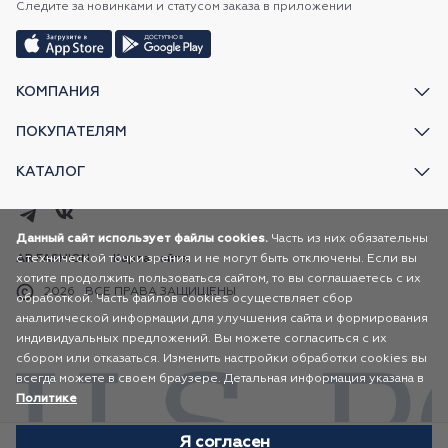
Следите за новинками и статусом заказа в приложении
КОМПАНИЯ
ПОКУПАТЕЛЯМ
КАТАЛОГ
Данный сайт использует файлы cookies.
Часть из них обязательны
с технической точки зрения и не могут быть отключены. Если вы
AR FASHION
Карта сайта
хотите продолжить пользоваться сайтом, то вы соглашаетесь с их
2026
ВСЕ ПРАВА ЗАЩИЩЕНЫ
обработкой. Часть файлов cookies осуществляет сбор
аналитической информации для улучшения сайта и формирования
индивидуальных предложений. Вы можете согласиться с их
сбором или отказаться. Изменить настройки обработки cookies вы
всегда можете в своем браузере. Детальная информация указана в
Политике
Я согласен