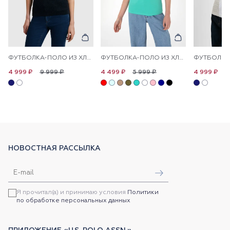
ФУТБОЛКА-ПОЛО ИЗ ХЛОПКА С УЗОРОМ КОСЫ
ФУТБОЛКА-ПОЛО ИЗ ХЛОПКА С ПРИНТОМ НА ПЛАНКЕ
9 999 ₽
5 999 ₽
9
4 999 ₽
4 499 ₽
4 999 ₽
НОВОСТНАЯ РАССЫЛКА
Я прочитал(а) и принимаю условия
Политики
по обработке персональных данных