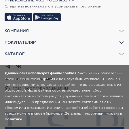
ПРИЛОЖЕНИЕ «U.S. POLO ASSN.»
Следите за новинками и статусом заказа в приложении
КОМПАНИЯ
ПОКУПАТЕЛЯМ
КАТАЛОГ
Данный сайт использует файлы cookies.
Часть из них обязательны
с технической точки зрения и не могут быть отключены. Если вы
AR FASHION
Карта сайта
хотите продолжить пользоваться сайтом, то вы соглашаетесь с их
2026
ВСЕ ПРАВА ЗАЩИЩЕНЫ
обработкой. Часть файлов cookies осуществляет сбор
аналитической информации для улучшения сайта и формирования
индивидуальных предложений. Вы можете согласиться с их
сбором или отказаться. Изменить настройки обработки cookies вы
всегда можете в своем браузере. Детальная информация указана в
Политике