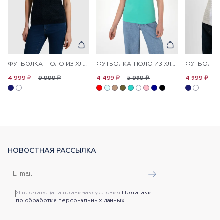
ФУТБОЛКА-ПОЛО ИЗ ХЛОПКА С УЗОРОМ КОСЫ
ФУТБОЛКА-ПОЛО ИЗ ХЛОПКА С ПРИНТОМ НА ПЛАНКЕ
9 999 ₽
5 999 ₽
9
4 999 ₽
4 499 ₽
4 999 ₽
НОВОСТНАЯ РАССЫЛКА
Я прочитал(а) и принимаю условия
Политики
по обработке персональных данных