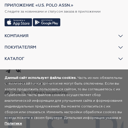
ПРИЛОЖЕНИЕ «U.S. POLO ASSN.»
Следите за новинками и статусом заказа в приложении
КОМПАНИЯ
ПОКУПАТЕЛЯМ
КАТАЛОГ
Данный сайт использует файлы cookies.
Часть из них обязательны
с технической точки зрения и не могут быть отключены. Если вы
AR FASHION
Карта сайта
хотите продолжить пользоваться сайтом, то вы соглашаетесь с их
2026
ВСЕ ПРАВА ЗАЩИЩЕНЫ
обработкой. Часть файлов cookies осуществляет сбор
аналитической информации для улучшения сайта и формирования
индивидуальных предложений. Вы можете согласиться с их
сбором или отказаться. Изменить настройки обработки cookies вы
всегда можете в своем браузере. Детальная информация указана в
Политике