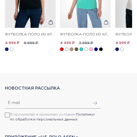
ФУТБОЛКА-ПОЛО ИЗ ХЛОПКА С УЗОРОМ КОСЫ
ФУТБОЛКА-ПОЛО ИЗ ХЛОПКА С ПРИНТОМ НА ПЛАНКЕ
9 999 ₽
5 999 ₽
9
4 999 ₽
4 499 ₽
4 999 ₽
НОВОСТНАЯ РАССЫЛКА
Я прочитал(а) и принимаю условия
Политики
по обработке персональных данных