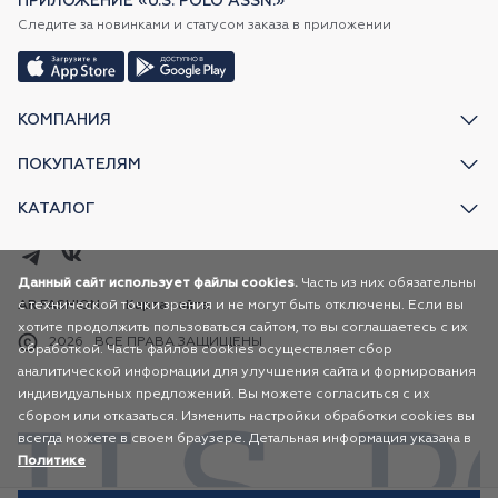
ПРИЛОЖЕНИЕ «U.S. POLO ASSN.»
Следите за новинками и статусом заказа в приложении
КОМПАНИЯ
ПОКУПАТЕЛЯМ
КАТАЛОГ
Данный сайт использует файлы cookies.
Часть из них обязательны
с технической точки зрения и не могут быть отключены. Если вы
AR FASHION
Карта сайта
хотите продолжить пользоваться сайтом, то вы соглашаетесь с их
2026
ВСЕ ПРАВА ЗАЩИЩЕНЫ
обработкой. Часть файлов cookies осуществляет сбор
аналитической информации для улучшения сайта и формирования
индивидуальных предложений. Вы можете согласиться с их
сбором или отказаться. Изменить настройки обработки cookies вы
всегда можете в своем браузере. Детальная информация указана в
Политике