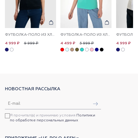
ФУТБОЛКА-ПОЛО ИЗ ХЛОПКА С УЗОРОМ КОСЫ
ФУТБОЛКА-ПОЛО ИЗ ХЛОПКА С ПРИНТОМ НА ПЛАНКЕ
9 999 ₽
5 999 ₽
9
4 999 ₽
4 499 ₽
4 999 ₽
НОВОСТНАЯ РАССЫЛКА
Я прочитал(а) и принимаю условия
Политики
по обработке персональных данных