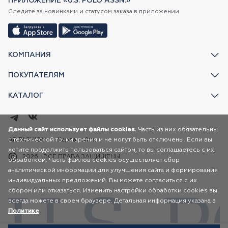
ПРИЛОЖЕНИЕ «U.S. POLO ASSN.»
Следите за новинками и статусом заказа в приложении
КОМПАНИЯ
ПОКУПАТЕЛЯМ
КАТАЛОГ
Данный сайт использует файлы cookies.
Часть из них обязательны
с технической точки зрения и не могут быть отключены. Если вы
AR FASHION
Карта сайта
хотите продолжить пользоваться сайтом, то вы соглашаетесь с их
2026
ВСЕ ПРАВА ЗАЩИЩЕНЫ
обработкой. Часть файлов cookies осуществляет сбор
аналитической информации для улучшения сайта и формирования
индивидуальных предложений. Вы можете согласиться с их
сбором или отказаться. Изменить настройки обработки cookies вы
всегда можете в своем браузере. Детальная информация указана в
Политике