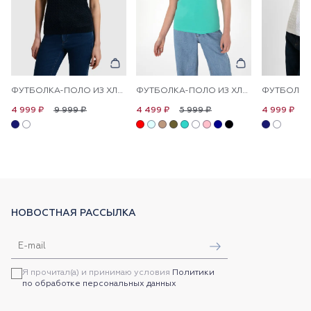
ФУТБОЛКА-ПОЛО ИЗ ХЛОПКА С УЗОРОМ КОСЫ
ФУТБОЛКА-ПОЛО ИЗ ХЛОПКА С ПРИНТОМ НА ПЛАНКЕ
9 999 ₽
5 999 ₽
9
4 999 ₽
4 499 ₽
4 999 ₽
НОВОСТНАЯ РАССЫЛКА
Я прочитал(а) и принимаю условия
Политики
по обработке персональных данных