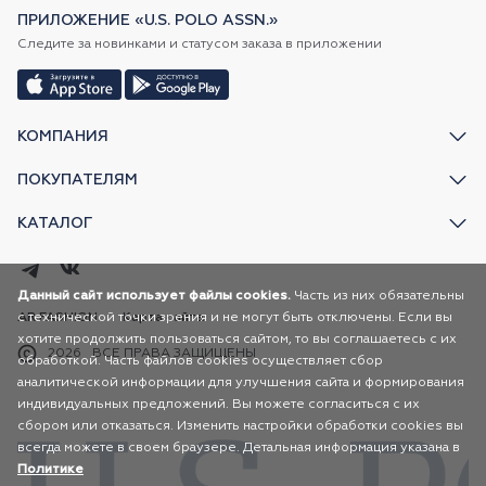
ПРИЛОЖЕНИЕ «U.S. POLO ASSN.»
Следите за новинками и статусом заказа в приложении
КОМПАНИЯ
ПОКУПАТЕЛЯМ
КАТАЛОГ
Данный сайт использует файлы cookies.
Часть из них обязательны
с технической точки зрения и не могут быть отключены. Если вы
AR FASHION
Карта сайта
хотите продолжить пользоваться сайтом, то вы соглашаетесь с их
2026
ВСЕ ПРАВА ЗАЩИЩЕНЫ
обработкой. Часть файлов cookies осуществляет сбор
аналитической информации для улучшения сайта и формирования
индивидуальных предложений. Вы можете согласиться с их
сбором или отказаться. Изменить настройки обработки cookies вы
всегда можете в своем браузере. Детальная информация указана в
Политике