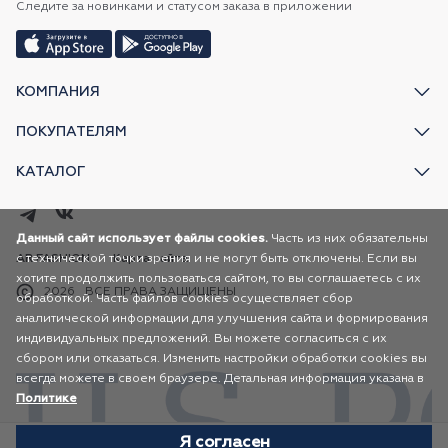
Следите за новинками и статусом заказа в приложении
КОМПАНИЯ
ПОКУПАТЕЛЯМ
КАТАЛОГ
Данный сайт использует файлы cookies.
Часть из них обязательны
с технической точки зрения и не могут быть отключены. Если вы
AR FASHION
Карта сайта
хотите продолжить пользоваться сайтом, то вы соглашаетесь с их
2026
ВСЕ ПРАВА ЗАЩИЩЕНЫ
обработкой. Часть файлов cookies осуществляет сбор
аналитической информации для улучшения сайта и формирования
индивидуальных предложений. Вы можете согласиться с их
сбором или отказаться. Изменить настройки обработки cookies вы
всегда можете в своем браузере. Детальная информация указана в
Политике
Я согласен