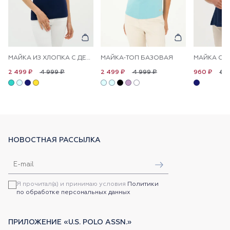
МАЙКА ИЗ ХЛОПКА С ДЕКОРАТИВНЫМИ ПУГОВИЦАМИ
МАЙКА-ТОП БАЗОВАЯ
4 999 ₽
4 999 ₽
6 
2 499 ₽
2 499 ₽
960 ₽
НОВОСТНАЯ РАССЫЛКА
Я прочитал(а) и принимаю условия
Политики
по обработке персональных данных
ПРИЛОЖЕНИЕ «U.S. POLO ASSN.»