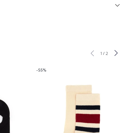
/
1
2
-55%