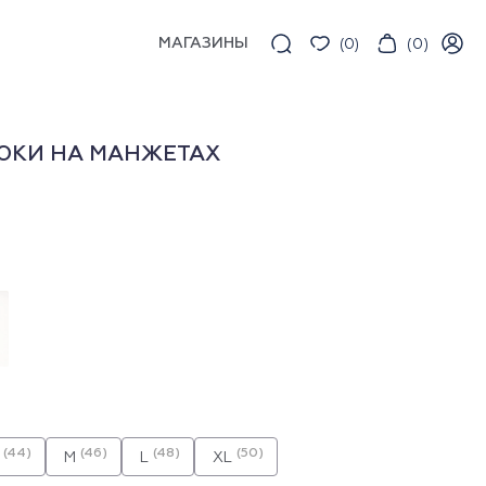
МАГАЗИНЫ
(
0
)
(
0
)
ЮКИ НА МАНЖЕТАХ
(44)
(46)
(48)
(50)
M
L
XL