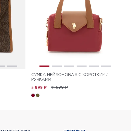
СУМКА НЕЙЛОНОВАЯ С КОРОТКИМИ
СУ
РУЧКАМИ
РУ
11 999 ₽
5 999 ₽
5 