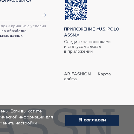
АЯ РАССЫЛКА
ал(а) и принимаю условия
ПРИЛОЖЕНИЕ «U.S. POLO
 по обработке
ASSN.»
ьных данных
Следите за новинками
и статусом заказа
в приложении
AR FASHION
Карта
сайта
ены. Если вы хотите
итической информации для
Я согласен
зменить настройки