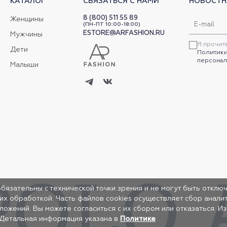
КАТАЛОГ
СВЯЗАТЬСЯ С НАМИ
НОВОСТН
8 (800) 511 55 89
Женщины
(ПН-ПТ 10:00-18:00)
ESTORE@ARFASHION.RU
Мужчины
Я прочит
Дети
Политики
персонал
Малыши
обязательны с технической точки зрения и не могут быть отключ
 их обработкой. Часть файлов cookies осуществляет сбор анал
жений. Вы можете согласиться с их сбором или отказаться. И
 Детальная информация указана в
Политике