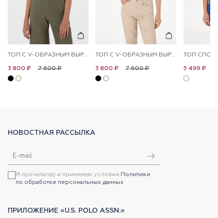
ТОП С V-ОБРАЗНЫМ ВЫРЕЗОМ
ТОП С V-ОБРАЗНЫМ ВЫРЕЗОМ
ТОП СПОР
7 600 ₽
7 600 ₽
1
3 800 ₽
3 800 ₽
5 499 ₽
НОВОСТНАЯ РАССЫЛКА
Я прочитал(а) и принимаю условия
Политики
по обработке персональных данных
ПРИЛОЖЕНИЕ «U.S. POLO ASSN.»