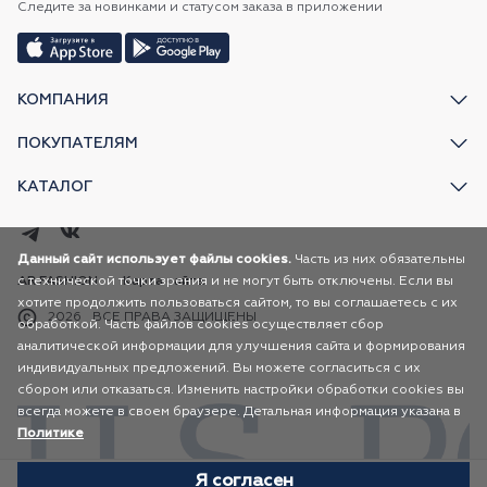
Следите за новинками и статусом заказа в приложении
КОМПАНИЯ
ПОКУПАТЕЛЯМ
КАТАЛОГ
Данный сайт использует файлы cookies.
Часть из них обязательны
с технической точки зрения и не могут быть отключены. Если вы
AR FASHION
Карта сайта
хотите продолжить пользоваться сайтом, то вы соглашаетесь с их
2026
ВСЕ ПРАВА ЗАЩИЩЕНЫ
обработкой. Часть файлов cookies осуществляет сбор
аналитической информации для улучшения сайта и формирования
индивидуальных предложений. Вы можете согласиться с их
сбором или отказаться. Изменить настройки обработки cookies вы
всегда можете в своем браузере. Детальная информация указана в
Политике
Я согласен