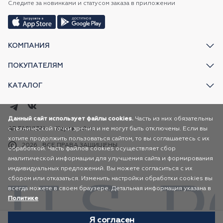
Следите за новинками и статусом заказа в приложении
КОМПАНИЯ
ПОКУПАТЕЛЯМ
КАТАЛОГ
Данный сайт использует файлы cookies.
Часть из них обязательны
с технической точки зрения и не могут быть отключены. Если вы
AR FASHION
Карта сайта
хотите продолжить пользоваться сайтом, то вы соглашаетесь с их
2026
ВСЕ ПРАВА ЗАЩИЩЕНЫ
обработкой. Часть файлов cookies осуществляет сбор
аналитической информации для улучшения сайта и формирования
индивидуальных предложений. Вы можете согласиться с их
сбором или отказаться. Изменить настройки обработки cookies вы
всегда можете в своем браузере. Детальная информация указана в
Политике
Я согласен