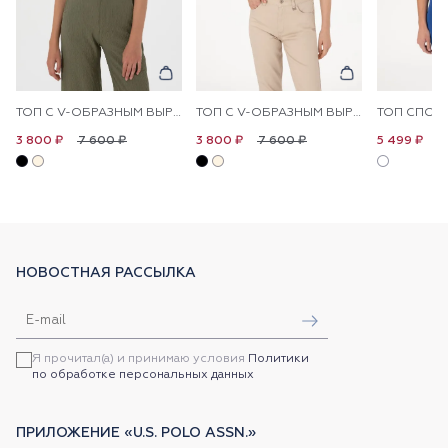
ТОП С V-ОБРАЗНЫМ ВЫРЕЗОМ
ТОП С V-ОБРАЗНЫМ ВЫРЕЗОМ
ТОП СПОР
7 600 ₽
7 600 ₽
1
3 800 ₽
3 800 ₽
5 499 ₽
НОВОСТНАЯ РАССЫЛКА
Я прочитал(а) и принимаю условия
Политики
по обработке персональных данных
ПРИЛОЖЕНИЕ «U.S. POLO ASSN.»