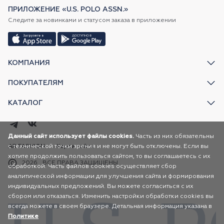
ПРИЛОЖЕНИЕ «U.S. POLO ASSN.»
Следите за новинками и статусом заказа в приложении
КОМПАНИЯ
ПОКУПАТЕЛЯМ
КАТАЛОГ
Данный сайт использует файлы cookies.
Часть из них обязательны
с технической точки зрения и не могут быть отключены. Если вы
AR FASHION
Карта сайта
хотите продолжить пользоваться сайтом, то вы соглашаетесь с их
2026
ВСЕ ПРАВА ЗАЩИЩЕНЫ
обработкой. Часть файлов cookies осуществляет сбор
аналитической информации для улучшения сайта и формирования
индивидуальных предложений. Вы можете согласиться с их
сбором или отказаться. Изменить настройки обработки cookies вы
всегда можете в своем браузере. Детальная информация указана в
Политике