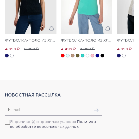
ФУТБОЛКА-ПОЛО ИЗ ХЛОПКА С УЗОРОМ КОСЫ
ФУТБОЛКА-ПОЛО ИЗ ХЛОПКА С ПРИНТОМ НА ПЛАНКЕ
9 999 ₽
5 999 ₽
9
4 999 ₽
4 499 ₽
4 999 ₽
НОВОСТНАЯ РАССЫЛКА
Я прочитал(а) и принимаю условия
Политики
по обработке персональных данных