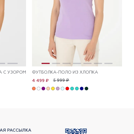
А С УЗОРОМ
ФУТБОЛКА-ПОЛО ИЗ ХЛОПКА
ФУ
5 999 ₽
4 499 ₽
4 
АЯ РАССЫЛКА