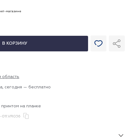
рнет-магазине
В КОРЗИНУ
и область
а, сегодня — бесплатно
 принтом на планке
-011.VR036