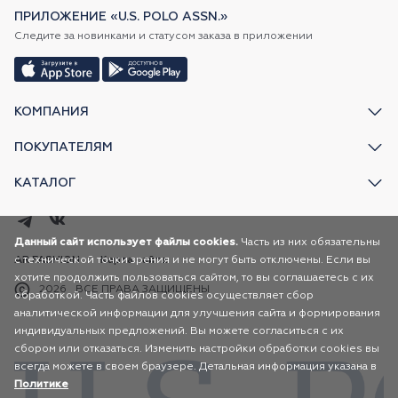
ПРИЛОЖЕНИЕ «U.S. POLO ASSN.»
Следите за новинками и статусом заказа в приложении
КОМПАНИЯ
ПОКУПАТЕЛЯМ
КАТАЛОГ
Данный сайт использует файлы cookies.
Часть из них обязательны
с технической точки зрения и не могут быть отключены. Если вы
AR FASHION
Карта сайта
хотите продолжить пользоваться сайтом, то вы соглашаетесь с их
2026
ВСЕ ПРАВА ЗАЩИЩЕНЫ
обработкой. Часть файлов cookies осуществляет сбор
аналитической информации для улучшения сайта и формирования
индивидуальных предложений. Вы можете согласиться с их
сбором или отказаться. Изменить настройки обработки cookies вы
всегда можете в своем браузере. Детальная информация указана в
Политике