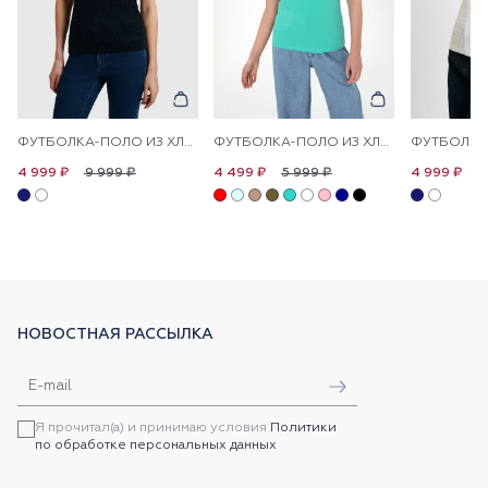
ФУТБОЛКА-ПОЛО ИЗ ХЛОПКА С УЗОРОМ КОСЫ
ФУТБОЛКА-ПОЛО ИЗ ХЛОПКА С ПРИНТОМ НА ПЛАНКЕ
9 999 ₽
5 999 ₽
9
4 999 ₽
4 499 ₽
4 999 ₽
НОВОСТНАЯ РАССЫЛКА
Я прочитал(а) и принимаю условия
Политики
по обработке персональных данных