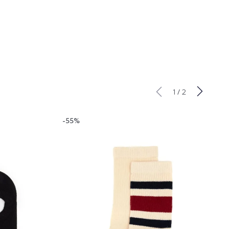
/
1
2
-55%