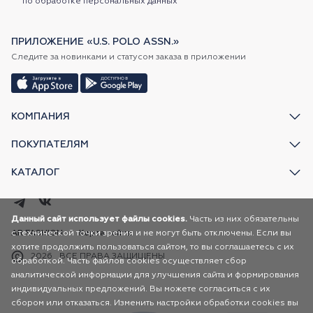
по обработке персональных данных
ПРИЛОЖЕНИЕ «U.S. POLO ASSN.»
Следите за новинками и статусом заказа в приложении
КОМПАНИЯ
ПОКУПАТЕЛЯМ
КАТАЛОГ
Данный сайт использует файлы cookies.
Часть из них обязательны
с технической точки зрения и не могут быть отключены. Если вы
AR FASHION
Карта сайта
хотите продолжить пользоваться сайтом, то вы соглашаетесь с их
2026
ВСЕ ПРАВА ЗАЩИЩЕНЫ
обработкой. Часть файлов cookies осуществляет сбор
аналитической информации для улучшения сайта и формирования
индивидуальных предложений. Вы можете согласиться с их
сбором или отказаться. Изменить настройки обработки cookies вы