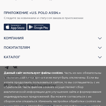
ПРИЛОЖЕНИЕ «U.S. POLO ASSN.»
Следите за новинками и статусом заказа в приложении
КОМПАНИЯ
ПОКУПАТЕЛЯМ
КАТАЛОГ
Данный сайт использует файлы cookies.
Часть из них обязательны
с технической точки зрения и не могут быть отключены. Если вы
AR FASHION
Карта сайта
хотите продолжить пользоваться сайтом, то вы соглашаетесь с их
2026
ВСЕ ПРАВА ЗАЩИЩЕНЫ
обработкой. Часть файлов cookies осуществляет сбор
аналитической информации для улучшения сайта и формирования
индивидуальных предложений. Вы можете согласиться с их
сбором или отказаться. Изменить настройки обработки cookies вы