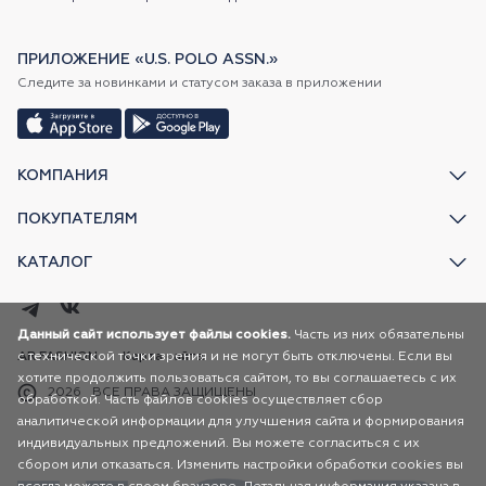
ПРИЛОЖЕНИЕ «U.S. POLO ASSN.»
Следите за новинками и статусом заказа в приложении
КОМПАНИЯ
ПОКУПАТЕЛЯМ
КАТАЛОГ
Данный сайт использует файлы cookies.
Часть из них обязательны
с технической точки зрения и не могут быть отключены. Если вы
AR FASHION
Карта сайта
хотите продолжить пользоваться сайтом, то вы соглашаетесь с их
2026
ВСЕ ПРАВА ЗАЩИЩЕНЫ
обработкой. Часть файлов cookies осуществляет сбор
аналитической информации для улучшения сайта и формирования
индивидуальных предложений. Вы можете согласиться с их
сбором или отказаться. Изменить настройки обработки cookies вы