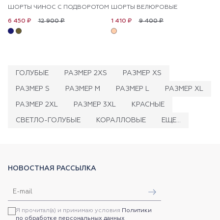
ШОРТЫ ЧИНОС С ПОДВОРОТОМ
ШОРТЫ ВЕЛЮРОВЫЕ
12 900 ₽
9 400 ₽
6 450 ₽
1 410 ₽
ГОЛУБЫЕ
РАЗМЕР 2XS
РАЗМЕР XS
РАЗМЕР S
РАЗМЕР M
РАЗМЕР L
РАЗМЕР XL
РАЗМЕР 2XL
РАЗМЕР 3XL
КРАСНЫЕ
СВЕТЛО-ГОЛУБЫЕ
КОРАЛЛОВЫЕ
ЕЩЕ...
НОВОСТНАЯ РАССЫЛКА
Я прочитал(а) и принимаю условия
Политики
по обработке персональных данных