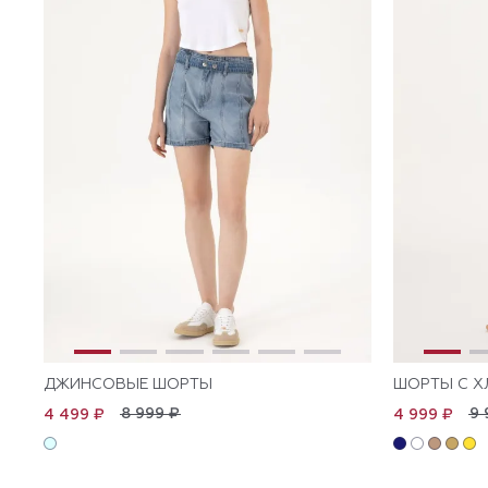
ДЖИНСОВЫЕ ШОРТЫ
ШОРТЫ С 
8 999 ₽
9 
4 499 ₽
4 999 ₽