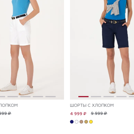
ХЛОПКОМ
ШОРТЫ С ХЛОПКОМ
999 ₽
9 999 ₽
4 999 ₽