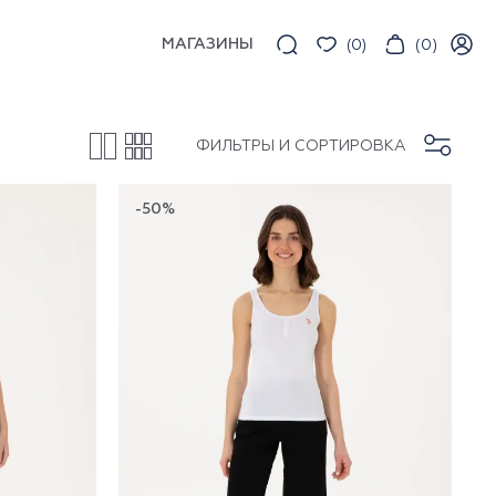
МАГАЗИНЫ
(
0
)
(
0
)
ФИЛЬТРЫ И СОРТИРОВКА
-50%