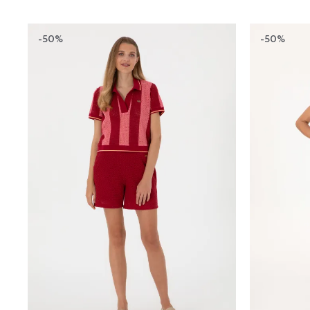
-50%
-50%