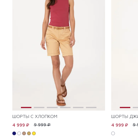
ШОРТЫ С ХЛОПКОМ
ШОРТЫ ДЖ
9 999 ₽
9 
4 999 ₽
4 999 ₽