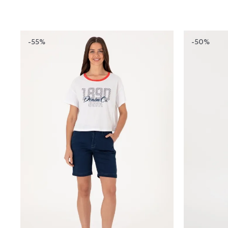
-55%
-50%