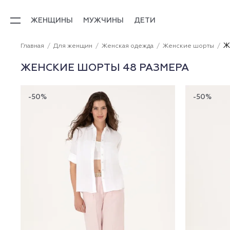
ЖЕНЩИНЫ
МУЖЧИНЫ
ДЕТИ
Ж
Главная
Для женщин
Женская одежда
Женские шорты
ЖЕНСКИЕ ШОРТЫ 48 РАЗМЕРА
-50%
-50%